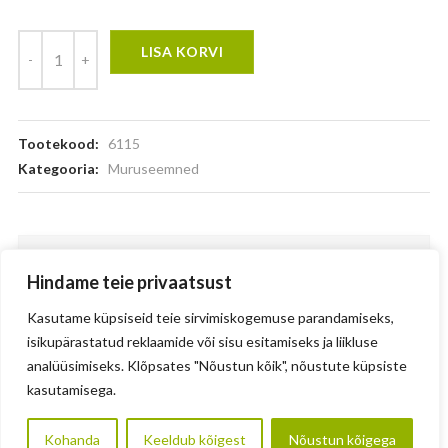
LISA KORVI
Tootekood:
6115
Kategooria:
Muruseemned
KIRJELDUS
Hindame teie privaatsust
LISAINFO
Kasutame küpsiseid teie sirvimiskogemuse parandamiseks,
isikupärastatud reklaamide või sisu esitamiseks ja liikluse
analüüsimiseks. Klõpsates "Nõustun kõik", nõustute küpsiste
• Tallamist taluv, valget ristikut sisaldav koduõuemuru.
kasutamisega.
Ristiku kasulikkusest: kasvamiseks vajavad heintaimed
põhiliselt lämmastikku. Kui taimede kasv lämmastiku
Kohanda
puudusest pidurdub, ründavad kohe umbrohud,
Keeldub kõigest
Nõustun kõigega