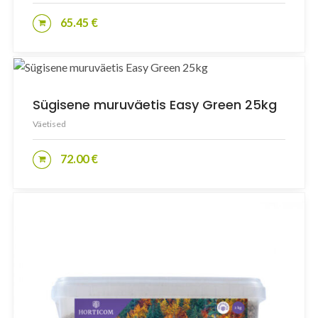
65.45
€
LISA KORVI
Sügisene muruväetis Easy Green 25kg
Väetised
72.00
€
LISA KORVI