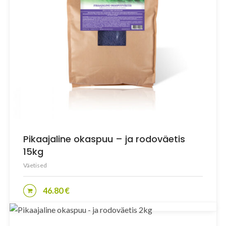
Tööriistad
Väetised
Pikaajaline okaspuu – ja rodoväetis
15kg
Väetised
46.80
€
LISA KORVI