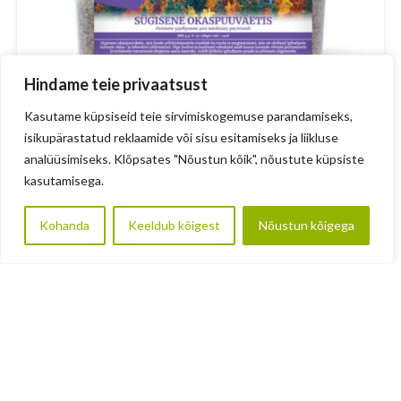
Hindame teie privaatsust
Kasutame küpsiseid teie sirvimiskogemuse parandamiseks,
isikupärastatud reklaamide või sisu esitamiseks ja liikluse
analüüsimiseks. Klõpsates "Nõustun kõik", nõustute küpsiste
kasutamisega.
Kohanda
Keeldub kõigest
Nõustun kõigega
Sügisene okaspuuväetis 2kg
Väetised
6.00
€
LISA KORVI