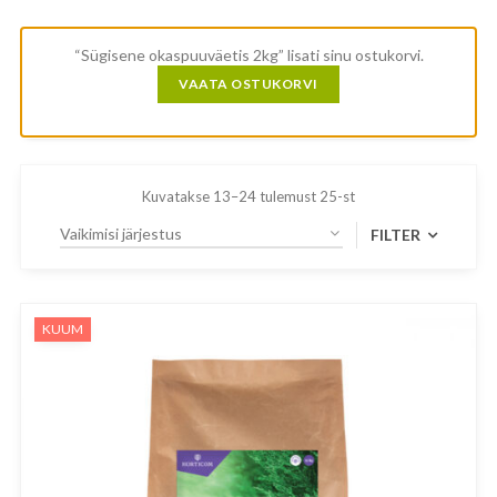
“Sügisene okaspuuväetis 2kg” lisati sinu ostukorvi.
VAATA OSTUKORVI
Kuvatakse 13–24 tulemust 25-st
FILTER
TOOTEKATEGOORIAD
KUUM
Istutuskott
Kasvuturvas
Mullad ja multšid
Muruseemned