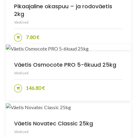
Pikaajaline okaspuu – ja rodoväetis
2kg
Väetised
7.80
€
LISA KORVI
Väetis Osmocote PRO 5-6kuud 25kg
Väetised
146.80
€
LISA KORVI
Väetis Novatec Classic 25kg
Väetised