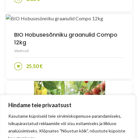
BIO Hobusesõnniku graanulid Compo
12kg
Väetised
25.50
€
LISA KORVI
Hindame teie privaatsust
Kasutame küpsiseid teie sirvimiskogemuse parandamiseks,
isikupärastatud reklaamide või sisu esitamiseks ja liikluse
analüüsimiseks. Klõpsates "Nõustun kõik", nõustute küpsiste