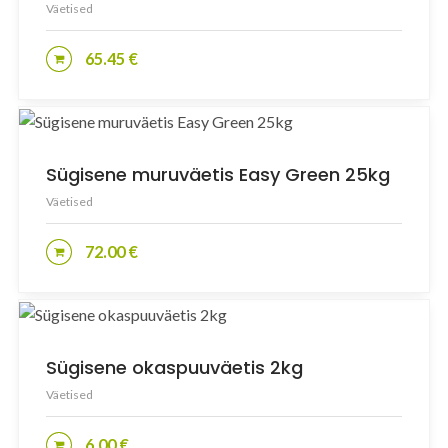
Väetised
65.45
€
LISA KORVI
Sügisene muruväetis Easy Green 25kg
Väetised
72.00
€
LISA KORVI
Sügisene okaspuuväetis 2kg
Väetised
6.00
€
LISA KORVI