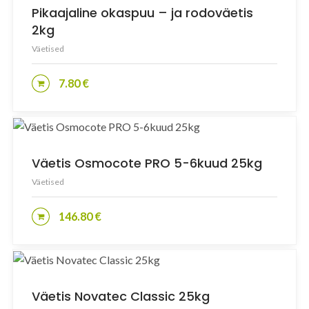
Pikaajaline okaspuu – ja rodoväetis
2kg
Väetised
7.80
€
LISA KORVI
Väetis Osmocote PRO 5-6kuud 25kg
Väetised
146.80
€
LISA KORVI
Väetis Novatec Classic 25kg