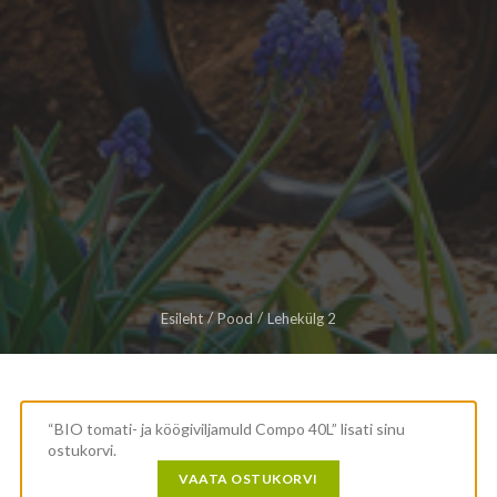
Esileht
Pood
Lehekülg 2
“BIO tomati- ja köögiviljamuld Compo 40L” lisati sinu
ostukorvi.
VAATA OSTUKORVI