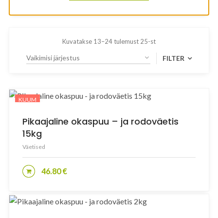
Kuvatakse 13–24 tulemust 25-st
FILTER
TOOTEKATEGOORIAD
KUUM
Pikaajaline okaspuu – ja rodoväetis
Istutuskott
15kg
Kasvuturvas
Väetised
Mullad ja multšid
Muruseemned
46.80
€
LISA KORVI
Tööriistad
Väetised